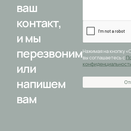
ваш
контакт,
и мы
перезвоним
Нажимая на кнопку «
вы соглашаетесь с
П
или
конфиденциальност
напишем
От
вам