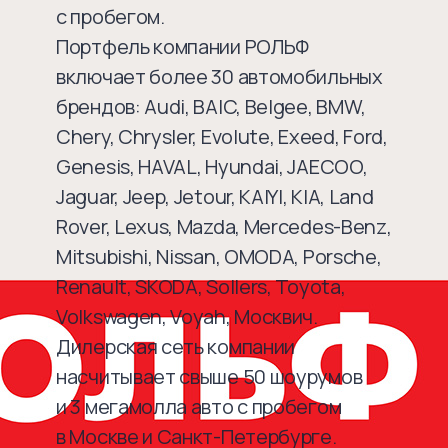
с пробегом.
Портфель компании РОЛЬФ
включает более 30 автомобильных
брендов: Audi, BAIC, Belgee, BMW,
Chery, Chrysler, Evolute, Exeed, Ford,
Genesis, HAVAL, Hyundai, JAECOO,
Jaguar, Jeep, Jetour, KAIYI, KIA, Land
Rover, Lexus, Mazda, Mercedes-Benz,
Mitsubishi, Nissan, OMODA, Porsche,
Renault, SKODA, Sollers, Toyota,
Volkswagen, Voyah, Москвич.
Дилерская сеть компании
насчитывает свыше 50 шоурумов
и 3 мегамолла авто с пробегом
в Москве и Санкт-Петербурге.