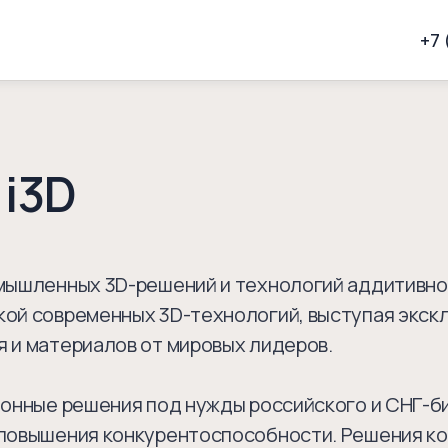
+7 
 i3D
мышленных 3D-решений и технологий аддитивно
кой современных 3D-технологий, выступая экс
 и материалов от мировых лидеров.
ионные решения под нужды российского и СНГ-б
 повышения конкурентоспособности. Решения к