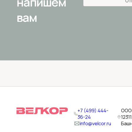
напишем
От
вам
+7 (499) 444-
ООО 
36-24
1231
info@velcor.ru
Башн