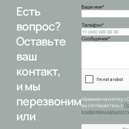
Есть
Ваше имя
*
вопрос?
Телефон
*
Оставьте
Сообщение
*
ваш
контакт,
и мы
перезвоним
Нажимая на кнопку «
вы соглашаетесь с
П
или
конфиденциальност