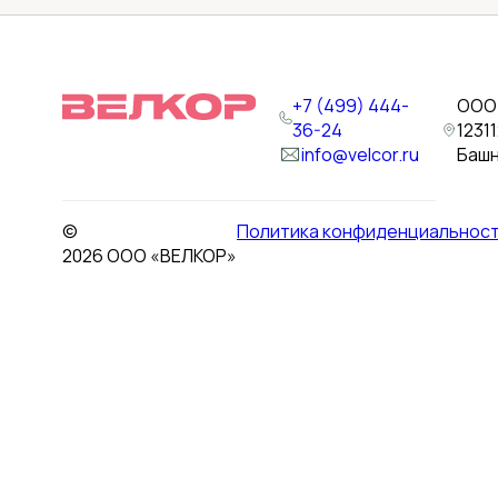
+7 (499) 444-
ООО 
36-24
1231
info@velcor.ru
Башн
©
Политика конфиденциальнос
2026 ООО «ВЕЛКОР»