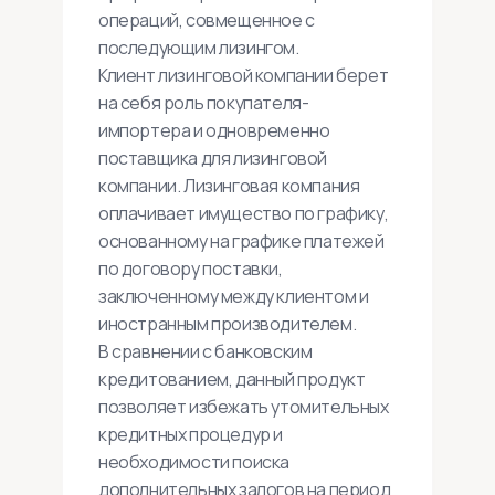
операций, совмещенное с
последующим лизингом.
Клиент лизинговой компании берет
на себя роль покупателя-
импортера и одновременно
поставщика для лизинговой
компании. Лизинговая компания
оплачивает имущество по графику,
основанному на графике платежей
по договору поставки,
заключенному между клиентом и
иностранным производителем.
В сравнении с банковским
кредитованием, данный продукт
позволяет избежать утомительных
кредитных процедур и
необходимости поиска
дополнительных залогов на период