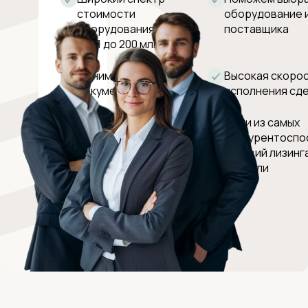
стоимости
оборудование 
оборудования
поставщика
(от 1 до 200 млн руб)
Минимальный пакет
Высокая скоро
документов
исполнения сд
Мы готовы к
Одни из самых
длительным срокам
конкурентоспо
поставок
условий лизинга
отрасли