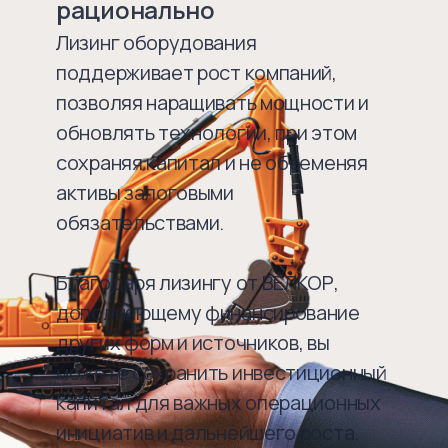
рационально
Лизинг оборудования
поддерживает рост компаний,
позволяя наращивать мощности и
обновлять технологии, при этом
сохраняя капитал и не обременяя
активы залоговыми
обязательствами.
Благодаря лизингу от ВЕЛКОР,
дополняющему финансирование
других форм и источников, вы
можете сохранить инвестиционный
капитал для важных операционных
инициатив и дальнейшего роста.